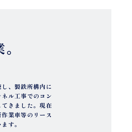
業。
使し、製鉄所構内に
ンネル工事でのコン
してきました。現在
所作業車等のリース
います。