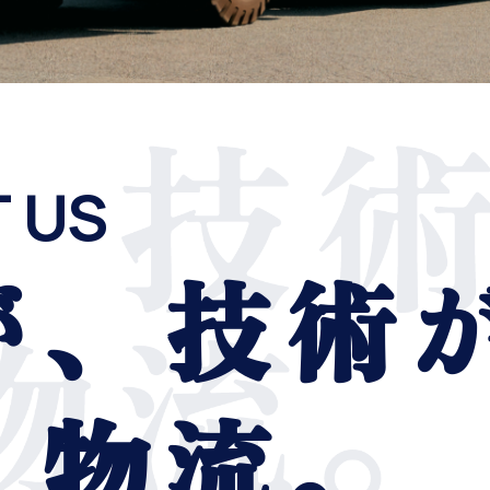
 US
が、技術
く物流。